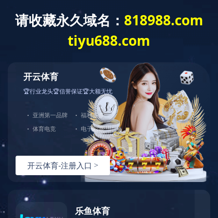
华体会(中国)-华体会(中
华体会网页版登录入
政策法
产业市
国)
口
规
场
能源信息
中国节能产业网
>>
能源信息
>>
生物质能
>> 正文
华西能源中标西非亿元大单 未