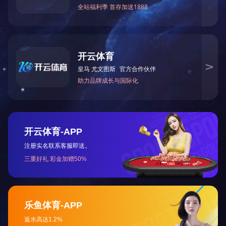
辽宁省沈阳市将建设两处垃圾渗滤液处理项目
浙江玉环县去年垃圾焚烧上网电量同比增长超两成
微信公众号
CESI
网站
关于本站
金融
版权声明
项目
网站合作
技术
网站帮助
最新
客服
联系我们
邮件
乐鱼手机网页版登录入口
|
华体会官方版网站登录入口
|
乐鱼网页版
|
威九国际
|
开云足球
|
KY开元官网
|
欧亿官方网页版
|
安博web版登录入口
|
开云集团中国