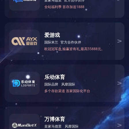
大股东。该公司主营生活垃圾发电及生活污水及污泥处理，
焚烧处理能力由4000吨/日增至1.5万吨/日，跻身行业前列
与安能热电集团合资组建生物质新能源公司，华西能源将持有
2015年~2017年的三年净利润目标分别为4800万元、5000万元
分享到：
相关文章
i
四川宜宾推出首批PPP试点示范项目 含垃圾发电项目
湖南衡阳城市生活垃圾焚烧项目计划年底建成投产
中国电建承建西南地区最大生活垃圾焚烧发电厂开工
山东潍坊首家垃圾发电项目在寿光投运
生物质能引关注 或成能源改革重头戏
江苏沭阳县首座垃圾焚烧发电厂一期工程建成运营